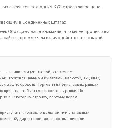
ьких аккаунтов под одним KYC строго запрещено.
живающим в Соединенных Штатах.
ены. Обращаем ваше внимание, что мы не продвигаем
а сайтов, прежде чем взаимодействовать с какой-
альные инвестиции. Любой, кто желает
ией. Торговля ценными бумагами, валютой, акциями,
сех ваших средств. Торговля на финансовых рынках
 принять, чтобы инвестировать в рынки. Не
щена в некоторых странах, поэтому перед
приступать к торговле валютой или спотовыми
компаний, директоров, должностных лиц или