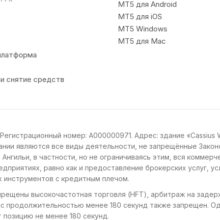
MT5 для Android
MT5 для iOS
MT5 Windows
MT5 для Mac
платформа
и снятие средств
. Регистрационный номер: A000000971. Адрес: здание «Cassius 
омпании являются все виды деятельности, не запрещённые За
Ангильи, в частности, но не ограничиваясь этим, вся коммерче
едприятиях, равно как и предоставление брокерских услуг, у
х инструментов с кредитным плечом.
прещены высокочастотная торговля (HFT), арбитраж на задерж
 с продолжительностью менее 180 секунд также запрещен. О
т позицию не менее 180 секунд.