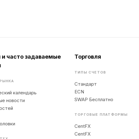
 и часто задаваемые
Торговля
ы
ТИПЫ СЧЕТОВ
РЫНКА
Стандарт
ECN
ский календарь
SWAP Бесплатно
ые новости
остей
ТОРГОВЫЕ ПЛАТФОРМЫ
оловки
CentFX
CentFX
NTFX