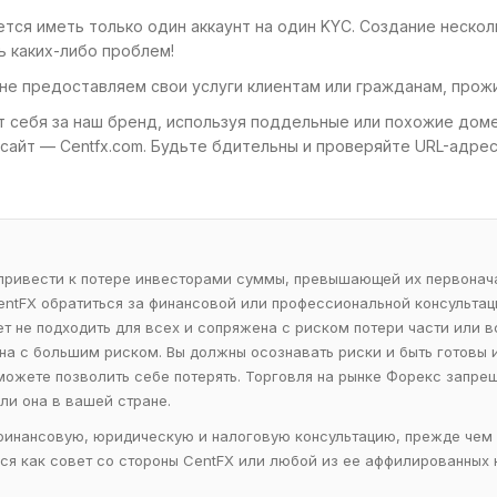
ся иметь только один аккаунт на один KYC. Создание нескол
ь каких-либо проблем!
не предоставляем свои услуги клиентам или гражданам, про
т себя за наш бренд, используя поддельные или похожие дом
сайт — Centfx.com. Будьте бдительны и проверяйте URL-адрес
 привести к потере инвесторами суммы, превышающей их первонач
CentFX обратиться за финансовой или профессиональной консультац
не подходить для всех и сопряжена с риском потери части или в
 с большим риском. Вы должны осознавать риски и быть готовы их
 можете позволить себе потерять. Торговля на рынке Форекс запре
ли она в вашей стране.
финансовую, юридическую и налоговую консультацию, прежде чем 
ься как совет со стороны CentFX или любой из ее аффилированных 