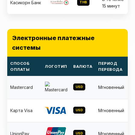
Касикорн Банк
THB
15 минут
Электронные платежные
системы
СПОСОБ
ПЕРИОД
ЛОГОТИП
ВАЛЮТА
Т
ОПЛАТЫ
ПЕРЕВОДА
Mastercard
USD
Мгновенный
Карта Visa
USD
Мгновенный
UnionPay
USD
Мгновенный